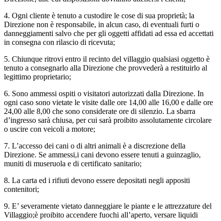
4. Ogni cliente è tenuto a custodire le cose di sua proprietà; la
Direzione non è responsabile, in alcun caso, di eventuali furti o
danneggiamenti salvo che per gli oggetti affidati ad essa ed accettati
in consegna con rilascio di ricevuta;
5. Chiunque ritrovi entro il recinto del villaggio qualsiasi oggetto è
tenuto a consegnarlo alla Direzione che provvederà a restituirlo al
legittimo proprietario;
6. Sono ammessi ospiti o visitatori autorizzati dalla Direzione. In
ogni caso sono vietate le visite dalle ore 14,00 alle 16,00 e dalle ore
24,00 alle 8,00 che sono considerate ore di silenzio. La sbarra
d’ingresso sarà chiusa, per cui sarà proibito assolutamente circolare
o uscire con veicoli a motore;
7. L’accesso dei cani o di altri animali è a discrezione della
Direzione. Se ammessi,i cani devono essere tenuti a guinzaglio,
muniti di museruola e di certificato sanitario;
8. La carta ed i rifiuti devono essere depositati negli appositi
contenitori;
9. E’ severamente vietato danneggiare le piante e le attrezzature del
Villaggio;è proibito accendere fuochi all’aperto, versare liquidi