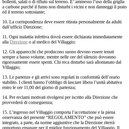
bollenti, salati o di rifiuto sul terreno. E’ ammesso l’uso della griglia
a carbone purché il fumo non disturbi i vicini e non danneggi il prato
ed il terreno sottostante;
10. La corrispondenza deve essere ritirata personalmente da adulti
dall’ufficio Direzione;
11. Ogni malattia infettiva dovrà essere dichiarata immediatamente
alla
Direzione
o al medico del Villaggio;
12. Gli apparecchi che producono suono devono essere tenuti
sempre a basso volume, mentre nelle ore del silenzio dovranno
rigorosamente essere spenti. Chi reca disturbo sarà allontanato dal
Villaggio;
13. Le partenze e gli arrivi sono regolati in conformità dell’orario
stabilito. I clienti hanno l’obbligo di lasciare libera l’unità abitativa
entro le ore 11,00 del giorno di partenza;
14. Per reclami motivati rivolgersi per iscritto alla Direzione che
provvederà di conseguenza;
15. L’ingresso nel Villaggio comporta l’accettazione e la piena
osservanza del presente “REGOLAMENTO” che può essere
integrato, a parte, da norme aggiuntive che la Direzione riterrà
opportuno emanare per il miglior funzionamento del Villaggio. Il